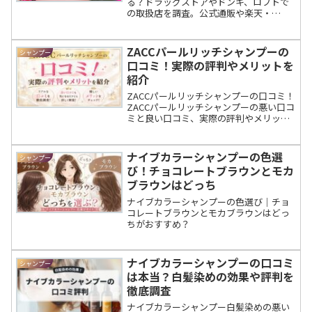
る？ドラッグストアやドンキ、ロフトで
の取扱店を調査。公式通販や楽天・
Amazonでの購入方法もまとめました。
ZACCパールリッチシャンプーの
シャンプー
口コミ！実際の評判やメリットを
紹介
ZACCパールリッチシャンプーの口コミ！
ZACCパールリッチシャンプーの悪い口コ
ミと良い口コミ、実際の評判やメリッ
ト・デメリットを紹介
ナイブカラーシャンプーの色選
シャンプー
び！チョコレートブラウンとモカ
ブラウンはどっち
ナイブカラーシャンプーの色選び｜チョ
コレートブラウンとモカブラウンはどっ
ちがおすすめ？
ナイブカラーシャンプーの口コミ
シャンプー
は本当？白髪染めの効果や評判を
徹底調査
ナイブカラーシャンプー白髪染めの悪い