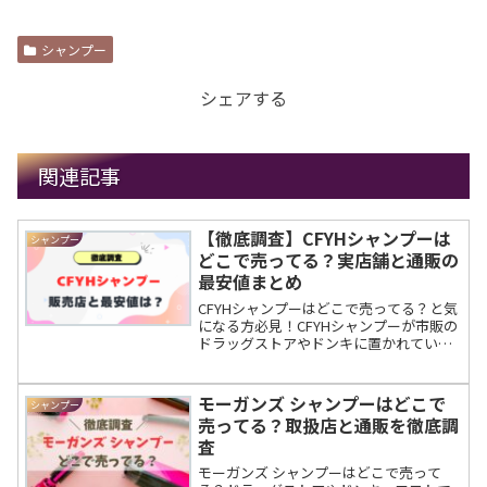
シャンプー
シェアする
関連記事
【徹底調査】CFYHシャンプーは
シャンプー
どこで売ってる？実店舗と通販の
最安値まとめ
CFYHシャンプーはどこで売ってる？と気
になる方必見！CFYHシャンプーが市販の
ドラッグストアやドンキに置かれていな
い理由や、実際に購入できるネット通販
サイト（公式・楽天・Amazon・
Yahoo!・Qoo10）の情報を調査。最安値
モーガンズ シャンプーはどこで
シャンプー
で買うには？
売ってる？取扱店と通販を徹底調
査
モーガンズ シャンプーはどこで売って