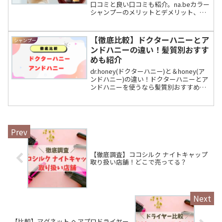
口コミと良い口コミも紹介。na.beカラー
シャンプーのメリットとデメリット、お
すすめな人についても調査。ナイブカラ
ーシャンプー悪い口コミ良い口コミや、
染まらないときや注意点。
【徹底比較】ドクターハニーとア
シャンプー
ンドハニーの違い！髪質別おすす
めも紹介
dr.honey(ドクターハニー)と＆honey(ア
ンドハニー)の違い！ドクターハニーとア
ンドハニーを使うなら髪質別おすすめも
紹介。dr.honey(ドクターハニー)と＆
honey(アンドハニー)の悪い口コミと良い
口コミ。
【徹底調査】ココシルク ナイトキャップ
取り扱い店舗！どこで売ってる？
【比較】マグネット ヘアプロドライヤー