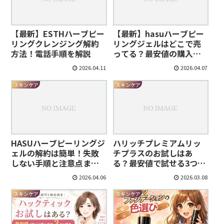
【最新】ESTHハーブピー
【最新】hasuハーブピー
リングクレンジング解約
リングジェルはどこで売
方法！電話手順を解説
ってる？最安値の購入方
法
2026.04.11
2026.04.07
スキンケア
スキンケア
HASUハーブピーリングジ
ハリッチプレミアムリッ
ェルの解約は簡単！失敗
チプラスのお試しはあ
しない手順と注意点まと
る？最安値で試せる3つの
め
購入方法
2026.04.06
2026.03.08
スキンケア
スキンケア