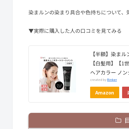
染まルンの染まり具合や色持ちについて、
▼実際に購入した人の口コミを見てみる
【半額】染まルン
【白髪用】【1
ヘアカラー ノン
created by
Rinker
Amazon